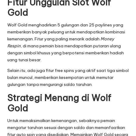
Fitur Unggulan Slot Wolf
Gold
Wolf Gold menghadirkan 5 gulungan dan 25 paylines yang
memberikan banyak peluang untuk mendapatkan kombinasi
kemenangan. Fitur yang paling menarik adalah
Money
Respin
, di mana pemain bisa mendapatkan putaran ulang
dengan simbol khusus yang berpotensi memberikan hadiah
uang tunai besar.
Selain itu, ada juga fitur free spins yang aktif saat tiga simbol
bulan muncul, memberikan kesempatan untuk memutar
gulungan tanpa mengurangi saldo taruhan.
Strategi Menang di Wolf
Gold
Untuk memaksimalkan kemenangan, sebaiknya pemain
mengatur taruhan sesuai dengan saldo dan memanfaatkan
fitur auto spin yang disediakan. Memainkan Wolf Gold secara