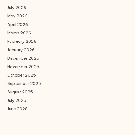
July 2026
May 2026
April 2026
March 2026
February 2026
January 2026
December 2025
November 2025
October 2025
September 2025
August 2025
July 2025
June 2025