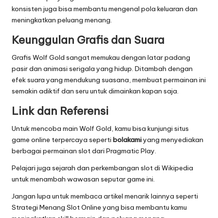
konsisten juga bisa membantu mengenal pola keluaran dan
meningkatkan peluang menang.
Keunggulan Grafis dan Suara
Grafis Wolf Gold sangat memukau dengan latar padang
pasir dan animasi serigala yang hidup. Ditambah dengan
efek suara yang mendukung suasana, membuat permainan ini
semakin adiktif dan seru untuk dimainkan kapan saja.
Link dan Referensi
Untuk mencoba main Wolf Gold, kamu bisa kunjungi situs
game online terpercaya seperti
bolakami
yang menyediakan
berbagai permainan slot dari Pragmatic Play.
Pelajari juga sejarah dan perkembangan slot di
Wikipedia
untuk menambah wawasan seputar game ini.
Jangan lupa untuk membaca artikel menarik lainnya seperti
Strategi Menang Slot Online
yang bisa membantu kamu