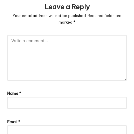
Leave a Reply
Your email address will not be published.
Required fields are
marked
*
Name
*
Email
*