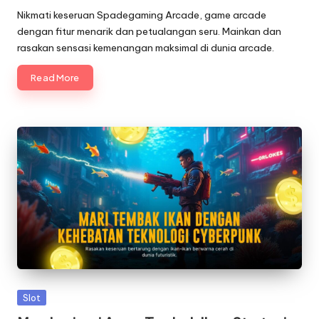
by
Nikmati keseruan Spadegaming Arcade, game arcade
dengan fitur menarik dan petualangan seru. Mainkan dan
rasakan sensasi kemenangan maksimal di dunia arcade.
Read More
Posted
Slot
in