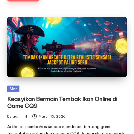
Posted
Slot
in
Keasyikan Bermain Tembak Ikan Online di
Game CQ9
By
adminn1
March 15, 2026
Posted
by
Artikel ini membahas secara mendalam tentang game
tembak ikan online dari provider CQ9, termasuk fitur menarik