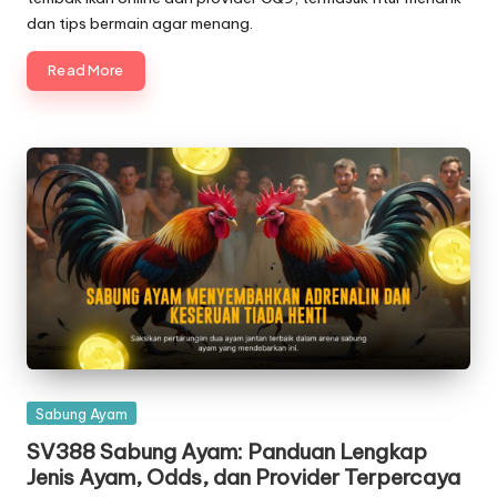
dan tips bermain agar menang.
Read More
Posted
Sabung Ayam
in
SV388 Sabung Ayam: Panduan Lengkap
Jenis Ayam, Odds, dan Provider Terpercaya