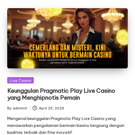
Posted
Live Casino
in
Keunggulan Pragmatic Play Live Casino
yang Menghipnotis Pemain
By
adminn1
April 25, 2026
Posted
by
Mengenal keunggulan Pragmatic Play Live Casino yang
menawarkan pengalaman bermain kasino langsung dengan
kualitas terbaik dan fitur inovatif.