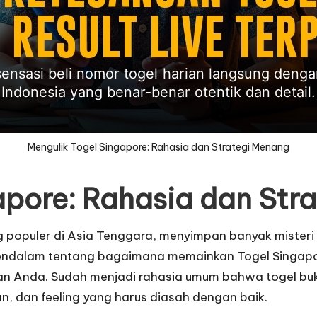
Mengulik Togel Singapore: Rahasia dan Strategi Menang
apore: Rahasia dan Str
ng populer di Asia Tenggara, menyimpan banyak mister
mendalam tentang bagaimana memainkan Togel Singapore
n Anda. Sudah menjadi rahasia umum bahwa togel bu
n, dan feeling yang harus diasah dengan baik.