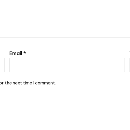
Email
*
or the next time I comment.