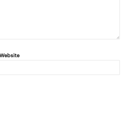
Website