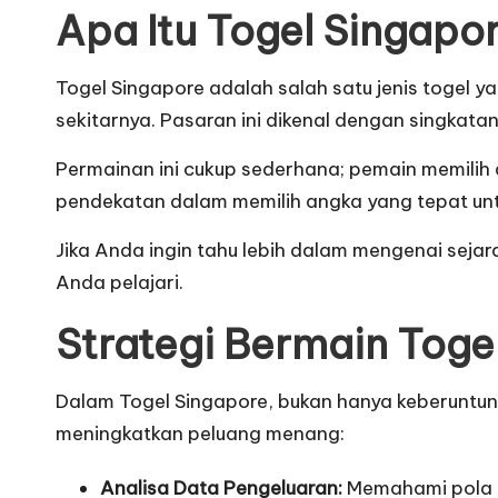
Apa Itu Togel Singapo
Togel Singapore adalah salah satu jenis togel ya
sekitarnya. Pasaran ini dikenal dengan singkat
Permainan ini cukup sederhana; pemain memilih
pendekatan dalam memilih angka yang tepat un
Jika Anda ingin tahu lebih dalam mengenai sejar
Anda pelajari.
Strategi Bermain Toge
Dalam Togel Singapore, bukan hanya keberuntun
meningkatkan peluang menang:
Analisa Data Pengeluaran:
Memahami pola a