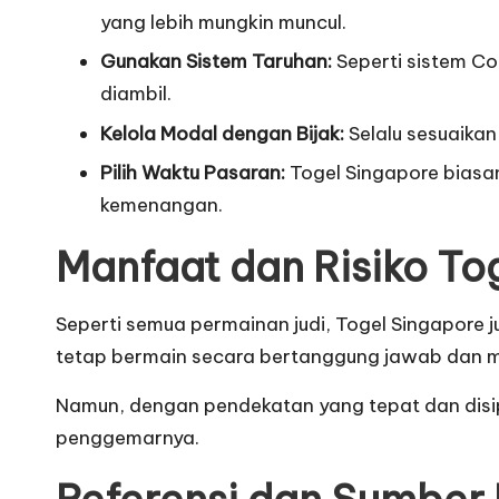
yang lebih mungkin muncul.
Gunakan Sistem Taruhan:
Seperti sistem Co
diambil.
Kelola Modal dengan Bijak:
Selalu sesuaikan
Pilih Waktu Pasaran:
Togel Singapore biasa
kemenangan.
Manfaat dan Risiko To
Seperti semua permainan judi, Togel Singapore ju
tetap bermain secara bertanggung jawab dan 
Namun, dengan pendekatan yang tepat dan disip
penggemarnya.