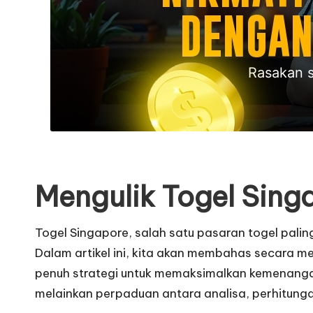
Mengulik Togel Sing
Togel Singapore, salah satu pasaran togel pali
Dalam artikel ini, kita akan membahas secara 
penuh strategi untuk memaksimalkan kemenanga
melainkan perpaduan antara analisa, perhitunga