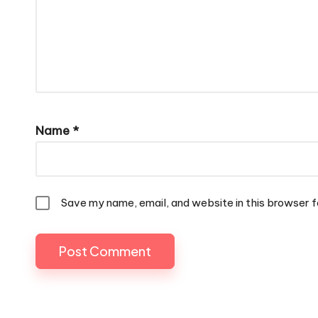
Name
*
Save my name, email, and website in this browser f