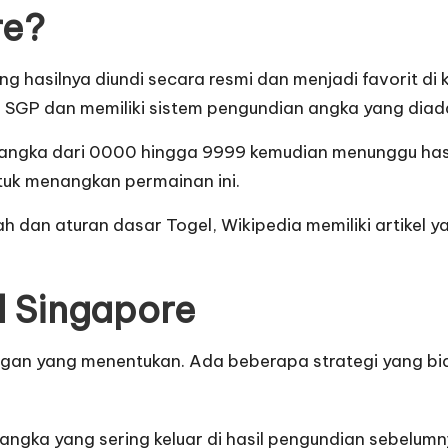
re?
ng hasilnya diundi secara resmi dan menjadi favorit di
an SGP dan memiliki sistem pengundian angka yang diad
 angka dari 0000 hingga 9999 kemudian menunggu hasi
tuk menangkan permainan ini.
ah dan aturan dasar Togel, Wikipedia memiliki artikel 
l Singapore
gan yang menentukan. Ada beberapa strategi yang bia
ngka yang sering keluar di hasil pengundian sebelu