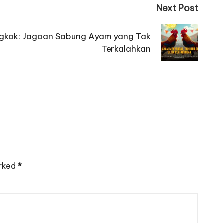
Next Post
gkok: Jagoan Sabung Ayam yang Tak
Terkalahkan
arked
*