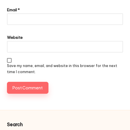
Email
*
Website
Save my name, email, and website in this browser for the next
time I comment.
Search