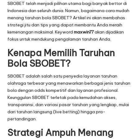
SBOBET telah menjadi pilihan utama bagi banyak bettor di
Indonesia dan seluruh dunia. Namun, bagaimana cara mudah
menang taruhan bola SBOBET? Artikel ini akan membahas
strategi jitu dan tips yang dapat membantu Anda meraih
kemenangan maksimal. Keyword
maxwin77
akan dijadikan
fokus untuk mendukung pengalaman taruhan Anda.
Kenapa Memilih Taruhan
Bola SBOBET?
SBOBET adalah salah satu penyedia layanan taruhan
olahraga terbesar yang menawarkan berbagai jenis taruhan
bola dengan odds kompetitif dan layanan profesional.
Keunggulan SBOBET terletak pada kemudahan akses,
transparansi, dan variasi pasar taruhan yang lengkap, mulai
dari taruhan langsung (live betting) hingga pra-
pertandingan.
Strategi Ampuh Menang