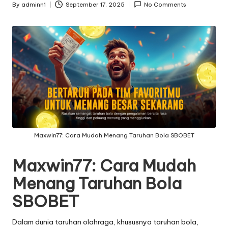
By
adminn1
September 17, 2025
No Comments
v
Posted
by
e
Maxwin77: Cara Mudah Menang Taruhan Bola SBOBET
Maxwin77: Cara Mudah
Menang Taruhan Bola
SBOBET
Dalam dunia taruhan olahraga, khususnya taruhan bola,