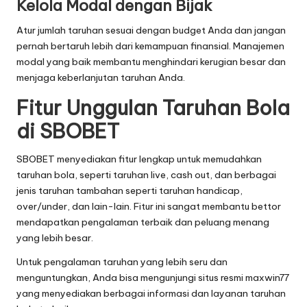
Kelola Modal dengan Bijak
Atur jumlah taruhan sesuai dengan budget Anda dan jangan
pernah bertaruh lebih dari kemampuan finansial. Manajemen
modal yang baik membantu menghindari kerugian besar dan
menjaga keberlanjutan taruhan Anda.
Fitur Unggulan Taruhan Bola
di SBOBET
SBOBET menyediakan fitur lengkap untuk memudahkan
taruhan bola, seperti taruhan live, cash out, dan berbagai
jenis taruhan tambahan seperti taruhan handicap,
over/under, dan lain-lain. Fitur ini sangat membantu bettor
mendapatkan pengalaman terbaik dan peluang menang
yang lebih besar.
Untuk pengalaman taruhan yang lebih seru dan
menguntungkan, Anda bisa mengunjungi situs resmi
maxwin77
yang menyediakan berbagai informasi dan layanan taruhan