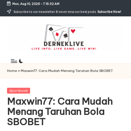
Mon, Aug 10, 2026
-
7:15:32 AM
Skip
Subscribe to our newsletter & never miss our best posts.
Subscribe Now!
to
content
D
Live
Info,
e
Live
Home
»
Maxwin77: Cara Mudah Menang Taruhan Bola SBOBET
r
Game,
Live
n
Win!
Posted
Sportbook
e
in
Maxwin77: Cara Mudah
k
Menang Taruhan Bola
L
SBOBET
i