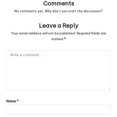
Comments
No comments yet. Why don’t you start the discussion?
Leave a Reply
Your email address will not be published.
Required fields are
marked
*
Name
*