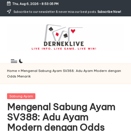
Thu, Aug 6, 2026
-
8:53:05 PM
Skip
Subscribe to our newsletter & never miss our best posts.
Subscribe Now!
to
content
D
Live
Info,
e
Live
Home
»
Mengenal Sabung Ayam SV388: Adu Ayam Modern dengan
r
Game,
Odds Menarik
Live
n
Win!
e
Posted
Sabung Ayam
in
Mengenal Sabung Ayam
k
SV388: Adu Ayam
L
Modern dengan Odds
i