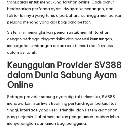
transparan untuk mendukung taruhan online. Odds diatur
berdasarkan performa ayam, riwayat kemenangan, dan
faktor lainnya yang terus diperbaharui sehingga memberikan
peluang menang yang adil bagi para bettor.
Sistem ini memungkinkan pemain untuk memilih taruhan
dengan berbagai tingkat risiko dan potensi keuntungan,
menjaga keseimbangan antara excitement dan fairness
dalam bertaruh.
Keunggulan Provider SV388
dalam Dunia Sabung Ayam
Online
Sebagai provider sabung ayam digital terkemuka, SV388
menawarkan fitur live streaming pertandingan berkualitas
tinggi, interface yang user-friendly, dan sistem keamanan
yang terjamin. Hal ini menjadikan pengalaman taruhan lebih
menyenangkan dan aman bagi pengguna.