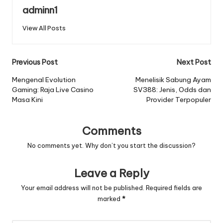
adminn1
View All Posts
Post
Previous Post
Next Post
navigation
Mengenal Evolution
Menelisik Sabung Ayam
Gaming: Raja Live Casino
SV388: Jenis, Odds dan
Masa Kini
Provider Terpopuler
Comments
No comments yet. Why don’t you start the discussion?
Leave a Reply
Your email address will not be published.
Required fields are
marked
*