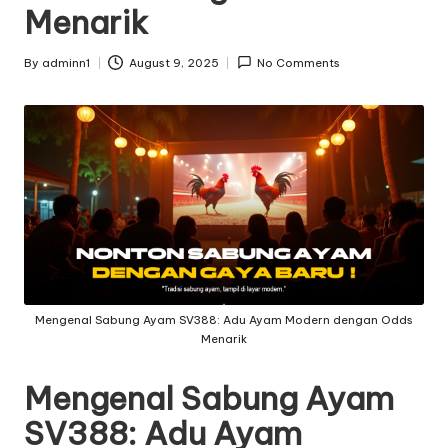
Menarik
v
e
By
adminn1
August 9, 2025
No Comments
Posted
by
Mengenal Sabung Ayam SV388: Adu Ayam Modern dengan Odds
Menarik
Mengenal Sabung Ayam
SV388: Adu Ayam