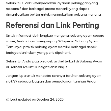
Selain itu, SV388 menyediakan layanan pelanggan yang
responsif dan berbagai promo menarik yang dapat
dimanfaatkan bettor untuk meningkatkan peluang menang.
Referensi dan Link Penting
Untuk informasi lebih lengkap mengenai sabung ayam secara
umum, Anda dapat mengunjungi
Wikipedia Sabung Ayam
.
Tentunya, praktik sabung ayam memiliki berbagai aspek
budaya dan hukum yang perlu dipahami.
Selain itu, Anda juga bisa cek artikel terkait di
Sabung Ayam
di DernekLive
untuk insight lebih lanjut.
Jangan lupa untuk mencoba serunya taruhan sabung ayam
slot777
sebagai bagian dari pengalaman taruhan Anda.
Last updated on October 24, 2025