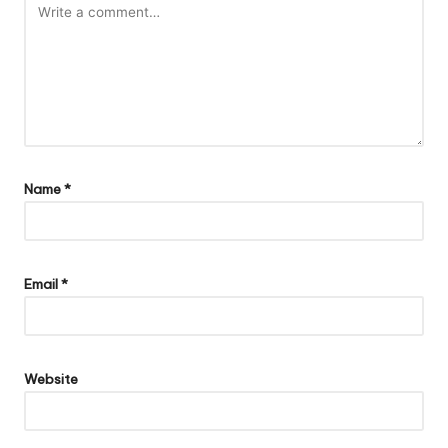
Name
*
Email
*
Website