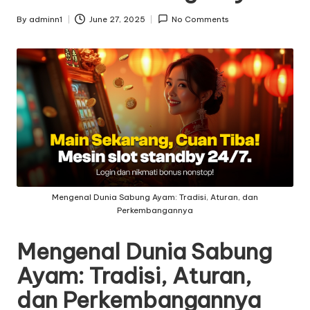
v
By
adminn1
June 27, 2025
No Comments
Posted
e
by
Mengenal Dunia Sabung Ayam: Tradisi, Aturan, dan
Perkembangannya
Mengenal Dunia Sabung
Ayam: Tradisi, Aturan,
dan Perkembangannya