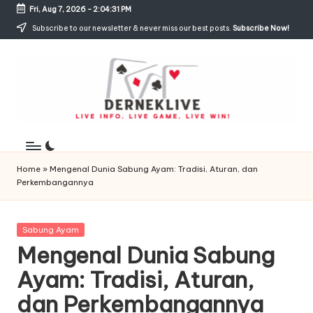
Fri, Aug 7, 2026
-
2:04:31 PM
Skip
Subscribe to our newsletter & never miss our best posts.
Subscribe Now!
to
content
D
Live
Info,
e
Live
Home
»
Mengenal Dunia Sabung Ayam: Tradisi, Aturan, dan
r
Game,
Perkembangannya
Live
n
Win!
e
Posted
Sabung Ayam
in
Mengenal Dunia Sabung
k
Ayam: Tradisi, Aturan,
L
dan Perkembangannya
i